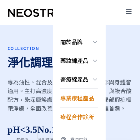
關於品牌
COLLECTION
品牌故事
藥妝線產品
淨化調理系列
認識果酸科學
常見問答
煥膚亮顏系列
醫療線產品
抗老保濕系列
專為油性、混合及粉刺油痘肌設計，臉部與身體皆
美白淡斑系列
適用。主打高濃度果酸（如15%甘醇酸）與複合酸
無痕系列
Exuviance系列
專業療程產品
配方，能深層煥膚、穩定膚況，並針對局部瑕疵標
淨化調理系列
換膚亮顏系列
靶淨膚，全面改善肌膚問題，為淨化調理首選。
修護舒緩系列
療程合作診所
pH<3.5
No.1
常見問答
酸鹼值
淨化調理首選