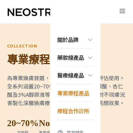
關於品牌
COLLECTION
品牌故事
藥妝線產品
專業療程系列
認識果酸科學
常見問答
煥膚亮顏系列
醫療線產品
抗老保濕系列
為專業煥膚首選，專供醫療院所由醫師評估使用。
美白淡斑系列
全系列涵蓋20~70%高濃度甘醇酸、檸檬酸、杏仁
無痕系列
Exuviance系列
專業療程產品
酸及3%A醇原液等專業煥膚製劑。能針對不同膚況
淨化調理系列
換膚亮顏系列
客製化深層煥膚療程，達到極致淨膚與亮顏效果。
修護舒緩系列
療程合作診所
20~70%
No.1
常見問答
甘醇酸
專業煥膚首選