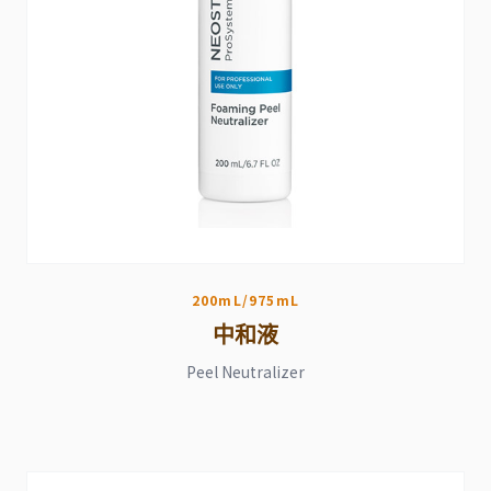
200mL/975mL
中和液
Peel Neutralizer