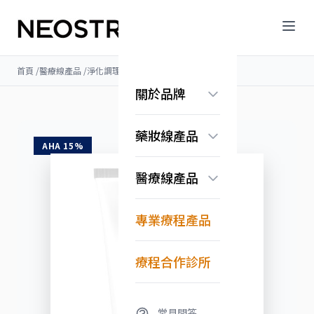
首頁
/
醫療線產品
/
淨化調理
/
果酸深層保養凝膠
關於品牌
品牌故事
藥妝線產品
認識果酸科學
AHA 15%
常見問答
煥膚亮顏系列
醫療線產品
抗老保濕系列
美白淡斑系列
無痕系列
Exuviance系列
專業療程產品
淨化調理系列
換膚亮顏系列
修護舒緩系列
療程合作診所
常見問答