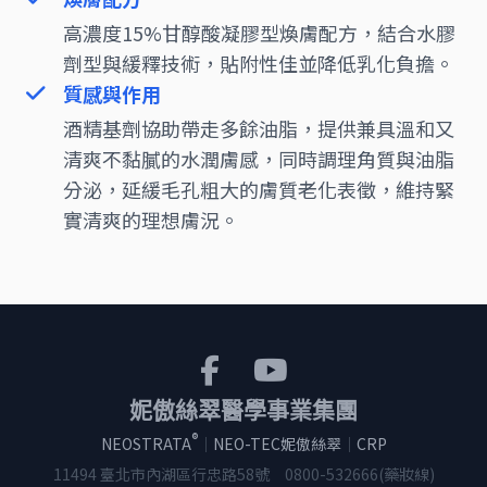
高濃度15%甘醇酸凝膠型煥膚配方，結合水膠
劑型與緩釋技術，貼附性佳並降低乳化負擔。
質感與作用
酒精基劑協助帶走多餘油脂，提供兼具溫和又
清爽不黏膩的水潤膚感，同時調理角質與油脂
分泌，延緩毛孔粗大的膚質老化表徵，維持緊
實清爽的理想膚況。
妮傲絲翠醫學事業集團
®
NEOSTRATA
｜
NEO-TEC妮傲絲翠
｜
CRP
11494 臺北市內湖區行忠路58號
0800-532666(藥妝線)