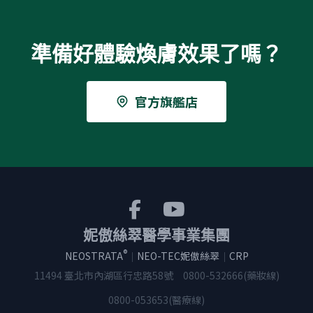
準備好體驗煥膚效果了嗎？
官方旗艦店
妮傲絲翠醫學事業集團
®
NEOSTRATA
｜
NEO-TEC妮傲絲翠
｜
CRP
11494 臺北市內湖區行忠路58號
0800-532666(藥妝線)
0800-053653(醫療線)