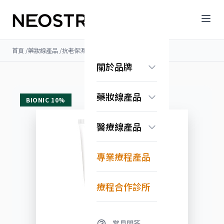
首頁
/
藥妝線產品
/
抗老保濕
/
乳糖酸乳液
關於品牌
品牌故事
藥妝線產品
認識果酸科學
BIONIC 10%
常見問答
煥膚亮顏系列
醫療線產品
抗老保濕系列
美白淡斑系列
無痕系列
Exuviance系列
專業療程產品
淨化調理系列
換膚亮顏系列
修護舒緩系列
療程合作診所
常見問答