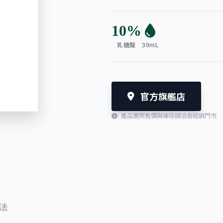
10%
乳糖酸
30mL
官方旗艦店
產品實際售價與庫存請洽各經銷門市
法