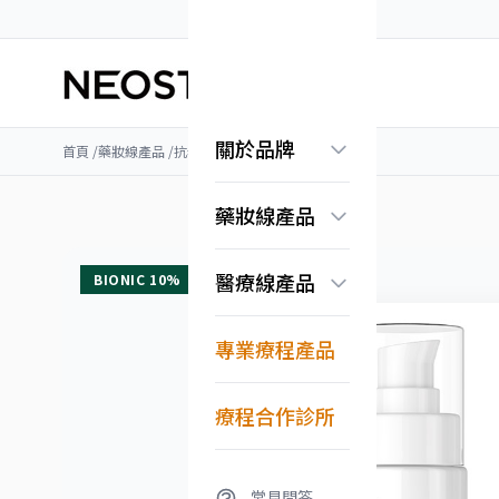
關於品牌
首頁
/
藥妝線產品
/
抗老保濕
/
乳糖酸全效凍齡精華
品牌故事
藥妝線產品
認識果酸科學
常見問答
煥膚亮顏系列
醫療線產品
BIONIC 10%
抗老保濕系列
美白淡斑系列
無痕系列
Exuviance系列
專業療程產品
淨化調理系列
換膚亮顏系列
修護舒緩系列
療程合作診所
常見問答