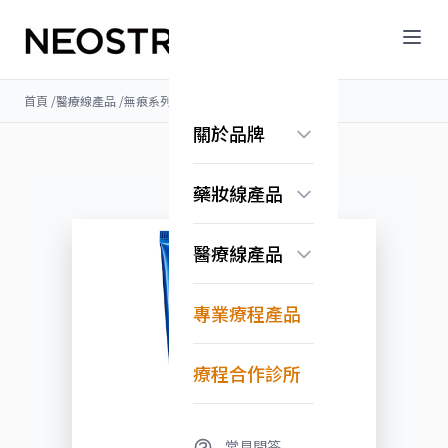
首頁
/
醫療線產品
/
無痕系列
/
綺肌彈力抗皺霜
關於品牌
品牌故事
藥妝線產品
認識果酸科學
常見問答
煥膚亮顏系列
醫療線產品
抗老保濕系列
美白淡斑系列
無痕系列
Exuviance系列
專業療程產品
淨化調理系列
換膚亮顏系列
修護舒緩系列
療程合作診所
常見問答