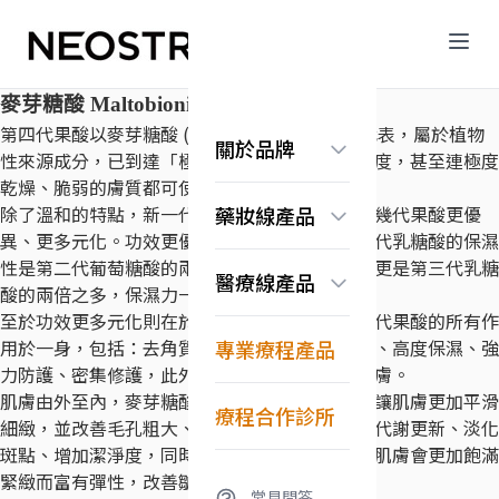
麥芽糖酸 Maltobionic Acid
第四代果酸以麥芽糖酸 (MaltoBionic Acid) 為代表，屬於植物
關於品牌
性來源成分，已到達「極溫和、不易刺激」的程度，甚至連極度
乾燥、脆弱的膚質都可使用。
品牌故事
除了溫和的特點，新一代麥芽糖酸的功效也比前幾代果酸更優
藥妝線產品
認識果酸科學
異、更多元化。功效更優異之處在於保濕，第三代乳糖酸的保濕
常見問答
煥膚亮顏系列
性是第二代葡萄糖酸的兩倍，而第四代麥芽糖酸更是第三代乳糖
醫療線產品
抗老保濕系列
酸的兩倍之多，保濕力一代優於一代。
美白淡斑系列
至於功效更多元化則在於，麥芽糖酸不但集前三代果酸的所有作
無痕系列
Exuviance系列
用於一身，包括：去角質、改善粉刺與毛孔粗大、高度保濕、強
專業療程產品
淨化調理系列
力防護、密集修護，此外，麥芽糖酸還可淨白肌膚。
換膚亮顏系列
肌膚由外至內，麥芽糖酸的作用包括：代謝角質讓肌膚更加平滑
修護舒緩系列
療程合作診所
細緻，並改善毛孔粗大、粉刺等問題，促進肌膚代謝更新、淡化
斑點、增加潔淨度，同時強化肌膚的障壁功能，肌膚會更加飽滿
緊緻而富有彈性，改善皺紋。
常見問答