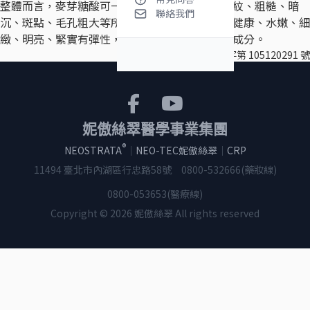
整體而言，麥芽糖酸可一口氣包辦改善乾燥、皺紋、粗糙、暗
聯絡我們
沉、斑點、毛孔粗大等所有老化問題，維持肌膚健康、水嫩、細
緻、明亮、緊實有彈性，是適合熟齡肌膚的保養成分。
北市衛粧廣字第 105120291 號
妮傲絲翠醫學事業集團
®
NEOSTRATA
｜
NEO-TEC妮傲絲翠
｜
CRP
11494 臺北市內湖區行忠路58號
0800-532666(藥妝線)
0800-053653(醫療線)
Copyright © 2026 妮傲絲翠 All rights reserved