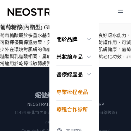
葡萄糖酸(內酯型) Gluconolactone
葡萄糖酸屬於多重水基果酸，擁有四組水基，具良好吸水能力，
關於品牌
可發揮優異保濕效果。另一方面，葡萄糖酸還具防護作用，可減
少外在環境對肌膚的傷害，防止肌膚老化，維持肌膚健康。葡萄
品牌故事
糖酸與乳糖酸相同，屬於溫和型果酸，具潤澤、抗老化功效，非
藥妝線產品
認識果酸科學
常適用於乾燥或敏弱膚質。
常見問答
煥膚亮顏系列
醫療線產品
抗老保濕系列
美白淡斑系列
無痕系列
Exuviance系列
專業療程產品
淨化調理系列
妮傲絲翠醫學事業集團
換膚亮顏系列
®
NEOSTRATA
｜
NEO-TEC妮傲絲翠
｜
CRP
修護舒緩系列
療程合作診所
11494 臺北市內湖區行忠路58號
0800-532666(藥妝線)
0800-053653(醫療線)
常見問答
Copyright © 2026 妮傲絲翠 All rights reserved