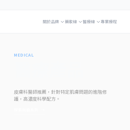
關於品牌
藥妝線
醫療線
專業療程
MEDICAL
醫療產品
皮膚科醫師推薦，針對特定肌膚問題的進階修
護，高濃度科學配方。
探索無痕系列
→