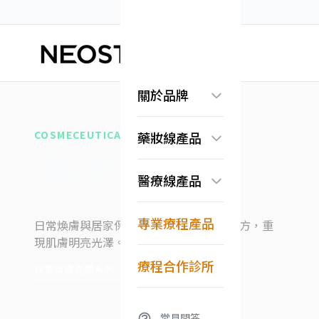
關於品牌
品牌故事
COSMECEUTICAL
藥妝線產品
認識果酸科學
藥妝產品
常見問答
煥膚亮顏系列
醫療線產品
抗老保濕系列
美白淡斑系列
無痕系列
Exuviance系列
專業療程產品
日常煥膚與居家保養的完美選擇，溫和配方，重
淨化調理系列
現肌膚明亮光澤。
換膚亮顏系列
修護舒緩系列
療程合作診所
探索煥膚亮顏系列
→
常見問答